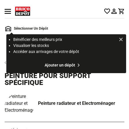
Accueil Brico Dépôt
Ouvrir le menu
Sélectionner Un Dépôt
Bénéficier des meilleurs prix
Rechercher
Visualiser les stocks
un
Accéder aux arrivages de votre dépôt
produit,
ou
Peinture intérieure et préparation des murs
Ajouter un dépôt
une
page
PEINTURE POUR SUPPORT
SPÉCIFIQUE
Peinture radiateur et Electroménager