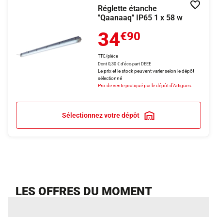
Réglette étanche
Ajouter
"Qaanaaq" IP65 1 x 58 w
34
€90
TTC/pièce
Dont 0,30 € d'éco-part DEEE
Le prix et le stock peuvent varier selon le dépôt
sélectionné
Prix de vente pratiqué par le dépôt d'Artigues.
Sélectionnez votre dépôt
LES OFFRES DU MOMENT