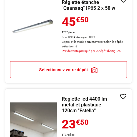
Réglette étanche
Ajouter
"Qaanaaq" IP65 2 x 58 w
45
€50
TTC/pièce
Dont 0,30 € d'éco-part DEEE
Le prix et le stock peuvent varier selon le dépôt
sélectionné
Prix de vente pratiqué par le dépôt d'Artigues.
Sélectionnez votre dépôt
Reglette led 4400 lm
Ajouter
métal et plastique
120cm "Estella"
23
€50
TTC/pièce