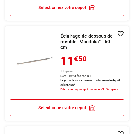
Sélectionnez votre dépôt
Éclairage de dessous de
Ajouter
meuble "Minidoka" - 60
cm
11
€50
TTC/pièce
Dont 0,10 € d'éco-part DEEE
Le prix et le stock peuvent varier selon le dépôt
sélectionné
Prix de vente pratiqué par le dépôt d'Artigues.
Sélectionnez votre dépôt