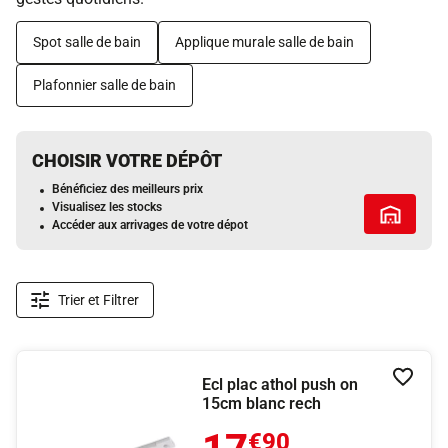
Spot salle de bain
Applique murale salle de bain
Plafonnier salle de bain
CHOISIR VOTRE DÉPÔT
Bénéficiez des meilleurs prix
Visualisez les stocks
Tous les 
Accéder aux arrivages de votre dépot
Trier et Filtrer
Ecl plac athol push on
Ajouter
15cm blanc rech
€90