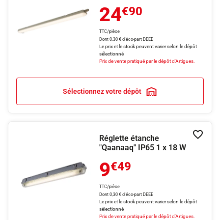
24
€90
TTC/pièce
Dont 0,30 € d'éco-part DEEE
Le prix et le stock peuvent varier selon le dépôt
sélectionné
Prix de vente pratiqué par le dépôt d'Artigues.
Sélectionnez votre dépôt
Réglette étanche
Ajouter
"Qaanaaq" IP65 1 x 18 W
9
€49
TTC/pièce
Dont 0,30 € d'éco-part DEEE
Le prix et le stock peuvent varier selon le dépôt
sélectionné
Prix de vente pratiqué par le dépôt d'Artigues.