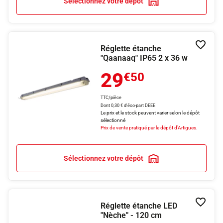
Sélectionnez votre dépôt
Réglette étanche
Ajouter
"Qaanaaq" IP65 2 x 36 w
29
€50
TTC/pièce
Dont 0,30 € d'éco-part DEEE
Le prix et le stock peuvent varier selon le dépôt
sélectionné
Prix de vente pratiqué par le dépôt d'Artigues.
Sélectionnez votre dépôt
Réglette étanche LED
Ajouter
"Nèche" - 120 cm