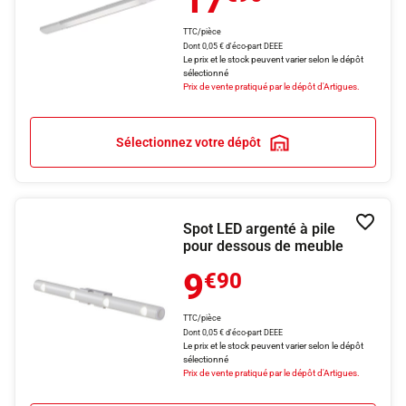
17
TTC/pièce
Dont 0,05 € d'éco-part DEEE
Le prix et le stock peuvent varier selon le dépôt
sélectionné
Prix de vente pratiqué par le dépôt d'Artigues.
Sélectionnez votre dépôt
Spot LED argenté à pile
Ajouter
pour dessous de meuble
9
€90
TTC/pièce
Dont 0,05 € d'éco-part DEEE
Le prix et le stock peuvent varier selon le dépôt
sélectionné
Prix de vente pratiqué par le dépôt d'Artigues.