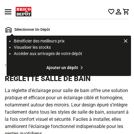
Accueil Brico Dépôt
Ouvrir le menu
Sélectionner Un Dépôt
Bénéficier des meilleurs prix
Rechercher
Visualiser les stocks
un
Accéder aux arrivages de votre dépôt
produit,
ou
Luminaire de salle de bain
Ajouter un dépôt
une
page
REGLETTE SALLE DE BAIN
La réglette d’éclairage pour salle de bain offre une solution
pratique et efficace pour un éclairage ciblé et homogène,
notamment autour des miroirs. Leur design épuré s’intègre
facilement dans tous les styles de salle de bain, assurant à
la fois confort visuel et sécurité. Faciles à installer, elles
améliorent l’éclairage fonctionnel indispensable pour les
gestes quotidiens.