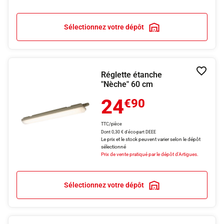
Sélectionnez votre dépôt
Réglette étanche
Ajouter
"Nèche" 60 cm
24
€90
TTC/pièce
Dont 0,30 € d'éco-part DEEE
Le prix et le stock peuvent varier selon le dépôt
sélectionné
Prix de vente pratiqué par le dépôt d'Artigues.
Sélectionnez votre dépôt