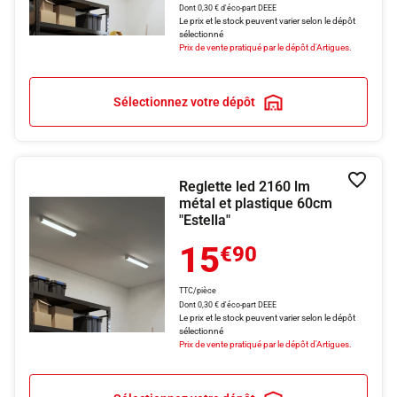
Dont 0,30 € d'éco-part DEEE
Le prix et le stock peuvent varier selon le dépôt
sélectionné
Prix de vente pratiqué par le dépôt d'Artigues.
Sélectionnez votre dépôt
Reglette led 2160 lm
Ajouter
métal et plastique 60cm
"Estella"
15
€90
TTC/pièce
Dont 0,30 € d'éco-part DEEE
Le prix et le stock peuvent varier selon le dépôt
sélectionné
Prix de vente pratiqué par le dépôt d'Artigues.