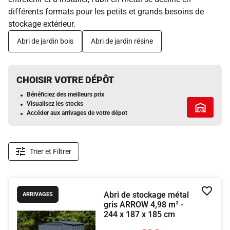
différents formats pour les petits et grands besoins de
stockage extérieur.
Abri de jardin bois
Abri de jardin résine
CHOISIR VOTRE DÉPÔT
Bénéficiez des meilleurs prix
Visualisez les stocks
Tous les 
Accéder aux arrivages de votre dépot
Trier et Filtrer
Abri de stockage métal
Ajouter
ARRIVAGES
gris ARROW 4,98 m² -
244 x 187 x 185 cm