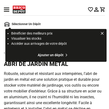
Accueil Brico Dépôt
Ouvrir le menu
Sélectionner Un Dépôt
Bénéficier des meilleurs prix
Rechercher
Visualiser les stocks
un
Accéder aux arrivages de votre dépôt
produit,
ou
Abri de jardin
Ajouter un dépôt
une
page
ABRI DE JARDIN MÉTAL
Robuste, sécurisé et résistant aux intempéries, l’abri de
jardin en métal est une solution pratique et durable pour
stocker votre matériel de jardinage, vos outils ou encore
votre mobilier d’extérieur. Grâce à sa structure en acier ou
en aluminium, il ne craint ni l’humidité ni les insectes,
garantissant ainsi une excellente longévité. Facile à
entretenir et à installer, l’abri en métal se décline en