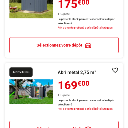
175
€00
TTC/pièce
Le prix et le stock peuvent varier selon le dépôt
sélectionné
Prix de vente pratiqué par le dépôt d'Artigues.
Sélectionnez votre dépôt
Abri métal 2,75 m²
Ajouter
ARRIVAGES
169
€00
TTC/pièce
Le prix et le stock peuvent varier selon le dépôt
sélectionné
Prix de vente pratiqué par le dépôt d'Artigues.