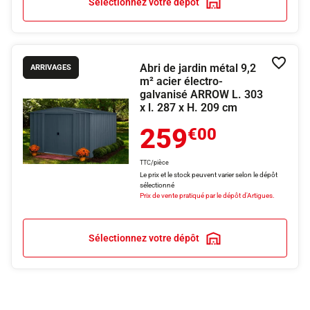
Sélectionnez votre dépôt
Abri de jardin métal 9,2
Ajouter
ARRIVAGES
m² acier électro-
galvanisé ARROW L. 303
x l. 287 x H. 209 cm
259
€00
TTC/pièce
Le prix et le stock peuvent varier selon le dépôt
sélectionné
Prix de vente pratiqué par le dépôt d'Artigues.
Sélectionnez votre dépôt