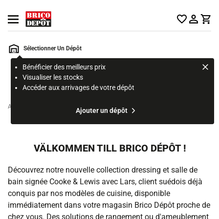
Accueil Brico Dépôt
Ouvrir le menu
Sélectionner Un Dépôt
Bénéficier des meilleurs prix
Rechercher
Visualiser les stocks
un
Accéder aux arrivages de votre dépôt
produit,
ou
Accueil
Ajouter un dépôt
une
page
VÄLKOMMEN TILL BRICO DÉPÔT !
Découvrez notre nouvelle collection dressing et salle de
bain signée Cooke & Lewis avec Lars, client suédois déjà
conquis par nos modèles de cuisine, disponible
immédiatement dans votre magasin Brico Dépôt proche de
chez vous. Des solutions de rangement ou d'ameublement