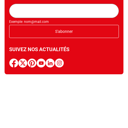
Adresse
mail
Exemple: nom@mail.com
S'abonner
SUIVEZ NOS ACTUALITÉS
facebook
x
pinterest
youtube
linkedin
instagram