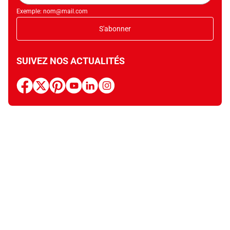
Exemple: nom@mail.com
S'abonner
SUIVEZ NOS ACTUALITÉS
facebook
x
pinterest
youtube
linkedin
instagram