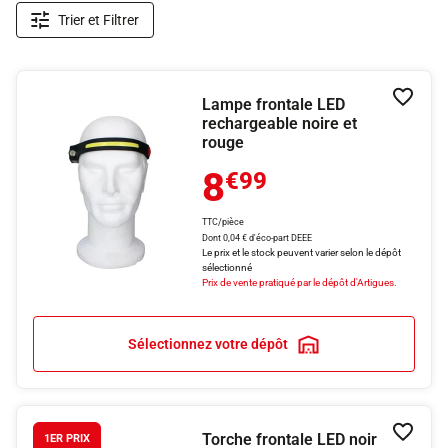
Trier et Filtrer
Lampe frontale LED
Ajouter
rechargeable noire et
rouge
8
€99
TTC/pièce
Dont 0,04 € d'éco-part DEEE
Le prix et le stock peuvent varier selon le dépôt
sélectionné
Prix de vente pratiqué par le dépôt d'Artigues.
Sélectionnez votre dépôt
Torche frontale LED noir
Ajouter
1ER PRIX