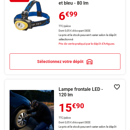
et bleu - 80 lm
6
€99
TTC/pièce
Dont 0,05 € d'éco-part DEEE
Le prix et le stock peuvent varier selon le dépôt
sélectionné
Prix de vente pratiqué par le dépôt d'Artigues.
Sélectionnez votre dépôt
Lampe frontale LED -
Ajouter
120 lm
15
€90
TTC/pièce
Dont 0,05 € d'éco-part DEEE
Le prix et le stock peuvent varier selon le dépôt