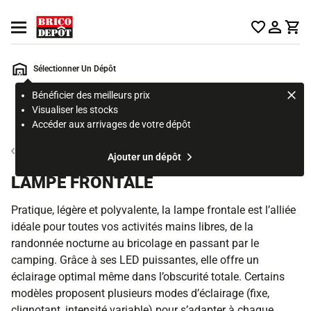
Accueil Brico Dépôt
Ouvrir le menu
Sélectionner Un Dépôt
Bénéficier des meilleurs prix
Rechercher
Visualiser les stocks
un
Accéder aux arrivages de votre dépôt
produit,
ou
Eclairage technique et de chantier
Ajouter un dépôt
une
page
LAMPE FRONTALE
Pratique, légère et polyvalente, la lampe frontale est l’alliée
idéale pour toutes vos activités mains libres, de la
randonnée nocturne au bricolage en passant par le
camping. Grâce à ses LED puissantes, elle offre un
éclairage optimal même dans l’obscurité totale. Certains
modèles proposent plusieurs modes d’éclairage (fixe,
clignotant, intensité variable) pour s’adapter à chaque