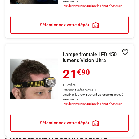
sélectionné
Prix de vente pratiqué par le dépôt d'Artigues.
Sélectionnez votre dépôt
Lampe frontale LED 450
Ajouter
lumens Vision Ultra
21
€90
TTC/pièce
Dont 0,04 € d'éco-part DEEE
Le prix et le stock peuvent varier selon le dépôt
sélectionné
Prix de vente pratiqué par le dépôt d'Artigues.
Sélectionnez votre dépôt