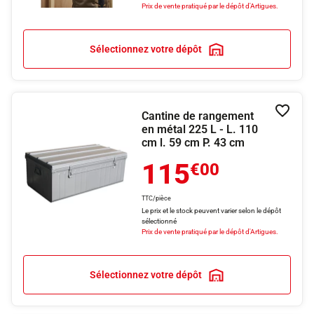
Prix de vente pratiqué par le dépôt d'Artigues.
Sélectionnez votre dépôt
Cantine de rangement
Ajouter
en métal 225 L - L. 110
cm l. 59 cm P. 43 cm
115
€00
TTC/pièce
Le prix et le stock peuvent varier selon le dépôt
sélectionné
Prix de vente pratiqué par le dépôt d'Artigues.
Sélectionnez votre dépôt