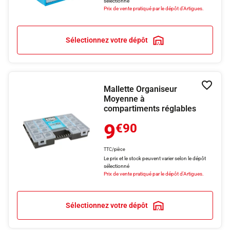
sélectionné
Prix de vente pratiqué par le dépôt d'Artigues.
Sélectionnez votre dépôt
Mallette Organiseur
Ajouter
Moyenne à
compartiments réglables
9
€90
TTC/pièce
Le prix et le stock peuvent varier selon le dépôt
sélectionné
Prix de vente pratiqué par le dépôt d'Artigues.
Sélectionnez votre dépôt