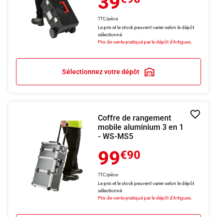
39
TTC/pièce
Le prix et le stock peuvent varier selon le dépôt
sélectionné
Prix de vente pratiqué par le dépôt d'Artigues.
Sélectionnez votre dépôt
Coffre de rangement
Ajouter
mobile aluminium 3 en 1
- WS-MS5
99
€90
TTC/pièce
Le prix et le stock peuvent varier selon le dépôt
sélectionné
Prix de vente pratiqué par le dépôt d'Artigues.