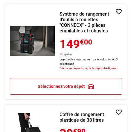
Système de rangement
Ajouter
d'outils à roulettes
"CONNECX" - 3 pièces
empilables et robustes
149
€00
TTC/pièce
Le prix et le stock peuvent varier selon le dépôt
sélectionné
Prix de vente pratiqué par le dépôt d'Artigues.
Sélectionnez votre dépôt
Coffre de rangement
Ajouter
plastique de 38 litres
€90