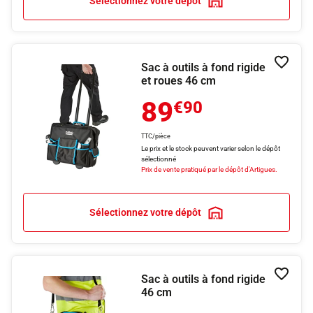
Sélectionnez votre dépôt
Sac à outils à fond rigide
Ajouter
et roues 46 cm
89
€90
TTC/pièce
Le prix et le stock peuvent varier selon le dépôt
sélectionné
Prix de vente pratiqué par le dépôt d'Artigues.
Sélectionnez votre dépôt
Sac à outils à fond rigide
Ajouter
46 cm