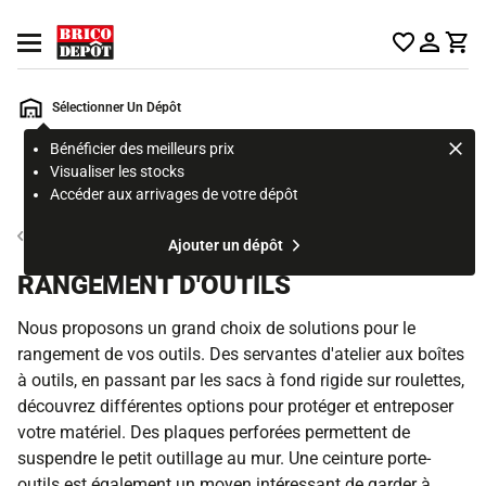
Accueil Brico Dépôt
Ouvrir le menu
Sélectionner Un Dépôt
Bénéficier des meilleurs prix
Rechercher
Visualiser les stocks
un
Accéder aux arrivages de votre dépôt
produit,
ou
Outillage électroportatif, à main et accessoire
Ajouter un dépôt
une
page
RANGEMENT D'OUTILS
Nous proposons un grand choix de solutions pour le
rangement de vos outils. Des servantes d'atelier aux boîtes
à outils, en passant par les sacs à fond rigide sur roulettes,
découvrez différentes options pour protéger et entreposer
votre matériel. Des plaques perforées permettent de
suspendre le petit outillage au mur. Une ceinture porte-
outils est également un moyen intéressant de garder à