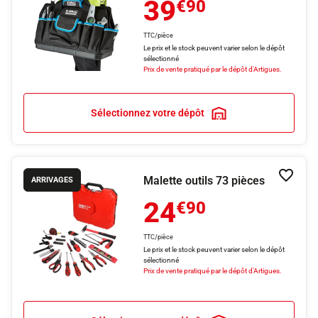
39
€90
TTC/pièce
Le prix et le stock peuvent varier selon le dépôt
sélectionné
Prix de vente pratiqué par le dépôt d'Artigues.
Sélectionnez votre dépôt
Malette outils 73 pièces
Ajouter
ARRIVAGES
24
€90
TTC/pièce
Le prix et le stock peuvent varier selon le dépôt
sélectionné
Prix de vente pratiqué par le dépôt d'Artigues.