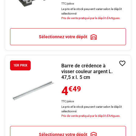
TTC/pièce
Le prix et le stock peuvent varier selon le dépôt
sélectionné
Prix de vente pratiqué par le dépôt d'Artigues.
Sélectionnez votre dépôt
Barre de crédence à
Ajouter
1ER PRIX
visser couleur argent L.
47,5 x l. 5 cm
4
€49
TTC/pièce
Le prix et le stock peuvent varier selon le dépôt
sélectionné
Prix de vente pratiqué par le dépôt d'Artigues.
Sélectionnez votre dépôt