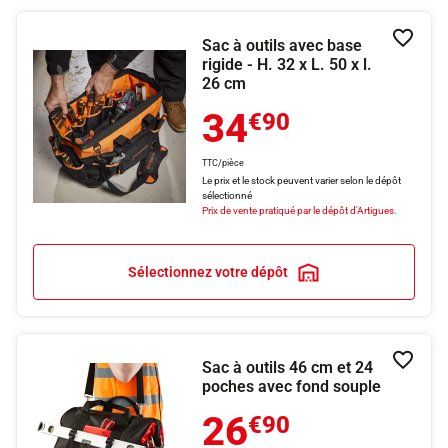
Sac à outils avec base
Ajouter
rigide - H. 32 x L. 50 x l.
26 cm
34
€90
TTC/pièce
Le prix et le stock peuvent varier selon le dépôt
sélectionné
Prix de vente pratiqué par le dépôt d'Artigues.
Sélectionnez votre dépôt
Sac à outils 46 cm et 24
Ajouter
poches avec fond souple
26
€90