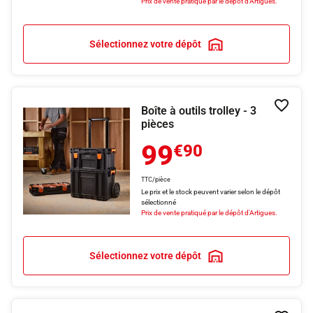
Prix de vente pratiqué par le dépôt d'Artigues.
Sélectionnez votre dépôt
Boîte à outils trolley - 3
Ajouter
pièces
99
€90
TTC/pièce
Le prix et le stock peuvent varier selon le dépôt
sélectionné
Prix de vente pratiqué par le dépôt d'Artigues.
Sélectionnez votre dépôt