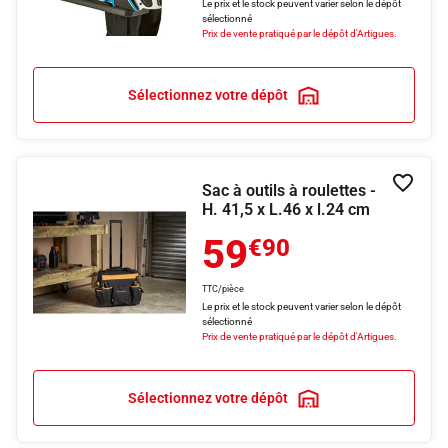
Le prix et le stock peuvent varier selon le dépôt
sélectionné
Prix de vente pratiqué par le dépôt d'Artigues.
Sélectionnez votre dépôt
Sac à outils à roulettes -
Ajouter
H. 41,5 x L.46 x l.24 cm
59
€90
TTC/pièce
Le prix et le stock peuvent varier selon le dépôt
sélectionné
Prix de vente pratiqué par le dépôt d'Artigues.
Sélectionnez votre dépôt