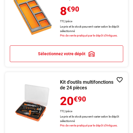
8
€90
TTC/pièce
Le prix et le stock peuvent varier selon le dépôt
sélectionné
Prix de vente pratiqué par le dépôt d'Artigues.
Sélectionnez votre dépôt
Kit d'outils multifonctions
Ajouter
de 24 pièces
20
€90
TTC/pièce
Le prix et le stock peuvent varier selon le dépôt
sélectionné
Prix de vente pratiqué par le dépôt d'Artigues.