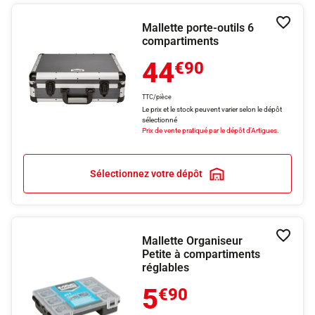
Mallette porte-outils 6
Ajouter
compartiments
44
€90
TTC/pièce
Le prix et le stock peuvent varier selon le dépôt
sélectionné
Prix de vente pratiqué par le dépôt d'Artigues.
Sélectionnez votre dépôt
Mallette Organiseur
Ajouter
Petite à compartiments
réglables
5
€90