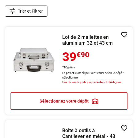
Trier et Filtrer
Lot de 2 mallettes en
Ajouter
aluminium 32 et 43 cm
39
€90
TTC/pièce
Le prix et le stock peuvent varier selon le dépôt
sélectionné
Prix de vente pratiqué par le dépôt d'Artigues.
Sélectionnez votre dépôt
Boîte à outils à
Ajouter
Cantilever en métal - 43