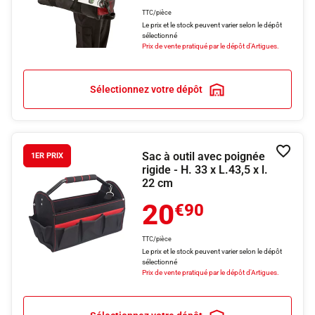
TTC/pièce
Le prix et le stock peuvent varier selon le dépôt
sélectionné
Prix de vente pratiqué par le dépôt d'Artigues.
Sélectionnez votre dépôt
Sac à outil avec poignée
Ajouter
1ER PRIX
rigide - H. 33 x L.43,5 x l.
22 cm
20
€90
TTC/pièce
Le prix et le stock peuvent varier selon le dépôt
sélectionné
Prix de vente pratiqué par le dépôt d'Artigues.