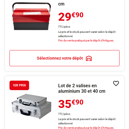
cm
29
€90
TTC/pièce
Le prix et le stock peuvent varier selon le dépôt
sélectionné
Prix de vente pratiqué par le dépôt d'Artigues.
Sélectionnez votre dépôt
Lot de 2 valises en
Ajouter
1ER PRIX
aluminium 30 et 40 cm
35
€90
TTC/pièce
Le prix et le stock peuvent varier selon le dépôt
sélectionné
Prix de vente pratiqué par le dépôt d'Artigues.