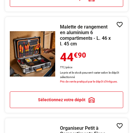
Malette de rangement
Ajouter
en aluminium 6
compartiments - L. 46 x
l. 45 cm
44
€90
TTC/pièce
Le prix et le stock peuvent varier selon le dépôt
sélectionné
Prix de vente pratiqué par le dépôt d'Artigues.
Sélectionnez votre dépôt
Organiseur Petit à
Ajouter