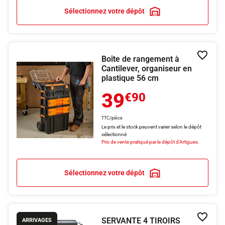
Sélectionnez votre dépôt
Boîte de rangement à
Ajouter
Cantilever, organiseur en
plastique 56 cm
39
€90
TTC/pièce
Le prix et le stock peuvent varier selon le dépôt
sélectionné
Prix de vente pratiqué par le dépôt d'Artigues.
Sélectionnez votre dépôt
SERVANTE 4 TIROIRS
Ajouter
ARRIVAGES