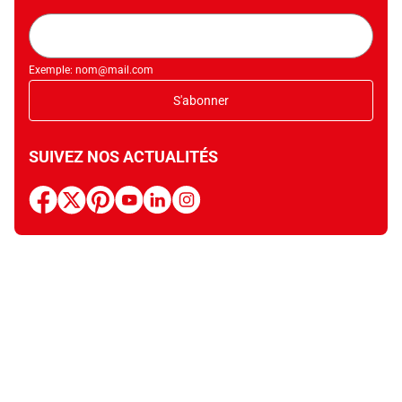
Adresse
mail
Exemple: nom@mail.com
S'abonner
SUIVEZ NOS ACTUALITÉS
facebook
x
pinterest
youtube
linkedin
instagram