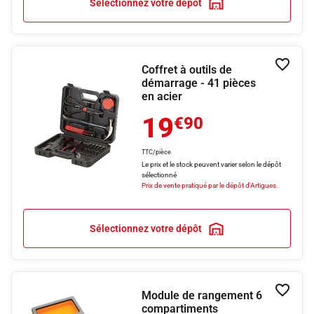
Sélectionnez votre dépôt
Coffret à outils de
Ajouter
démarrage - 41 pièces
en acier
19
€90
TTC/pièce
Le prix et le stock peuvent varier selon le dépôt
sélectionné
Prix de vente pratiqué par le dépôt d'Artigues.
Sélectionnez votre dépôt
Module de rangement 6
Ajouter
compartiments