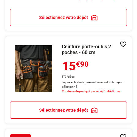
Sélectionnez votre dépôt
Ceinture porte-outils 2
Ajouter
poches - 60 cm
15
€90
TTC/pièce
Le prix et le stock peuvent varier selon le dépôt
sélectionné
Prix de vente pratiqué par le dépôt d'Artigues.
Sélectionnez votre dépôt