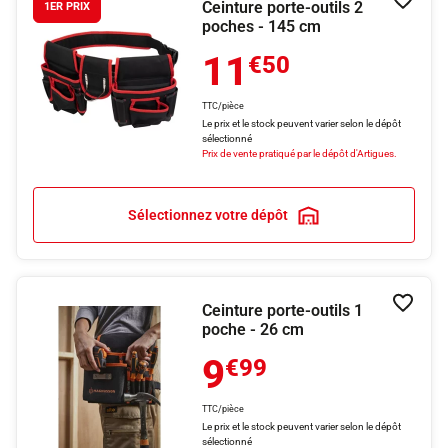
Ceinture porte-outils 2
Ajouter
1ER PRIX
poches - 145 cm
11
€50
TTC/pièce
Le prix et le stock peuvent varier selon le dépôt
sélectionné
Prix de vente pratiqué par le dépôt d'Artigues.
Sélectionnez votre dépôt
Ceinture porte-outils 1
Ajouter
poche - 26 cm
9
€99
TTC/pièce
Le prix et le stock peuvent varier selon le dépôt
sélectionné