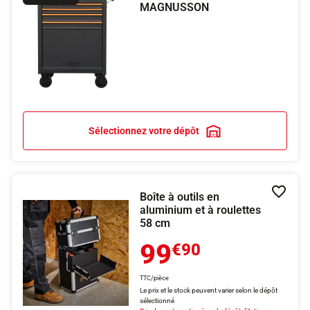
MAGNUSSON
Sélectionnez votre dépôt
Boîte à outils en
Ajouter
aluminium et à roulettes
58 cm
99
€90
TTC/pièce
Le prix et le stock peuvent varier selon le dépôt
sélectionné