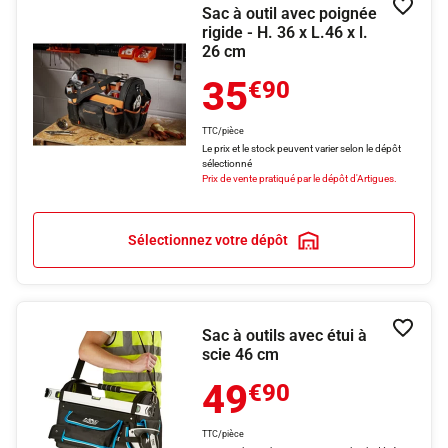
Sac à outil avec poignée
Ajouter
rigide - H. 36 x L.46 x l.
26 cm
35
€90
TTC/pièce
Le prix et le stock peuvent varier selon le dépôt
sélectionné
Prix de vente pratiqué par le dépôt d'Artigues.
Sélectionnez votre dépôt
Sac à outils avec étui à
Ajouter
scie 46 cm
49
€90
TTC/pièce