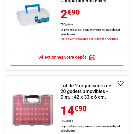
Compartiments Fixes
2
€90
TTC/pièce
Le prix et le stock peuvent varier selon le dépôt
sélectionné
Prix de vente pratiqué par le dépôt d'Artigues.
Sélectionnez votre dépôt
Lot de 2 organiseurs de
Ajouter
20 godets amovibles -
Dim. : 42 x 33 x 6 cm.
14
€90
TTC/pièce
Le prix et le stock peuvent varier selon le dépôt
sélectionné