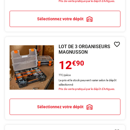
Prix de vente pratiqué par le dépôt d'Artigues.
Sélectionnez votre dépôt
LOT DE 3 ORGANISEURS
Ajouter
MAGNUSSON
12
€90
TTC/pièce
Le prix et le stock peuvent varier selon le dépôt
sélectionné
Prix de vente pratiqué par le dépôt d'Artigues.
Sélectionnez votre dépôt