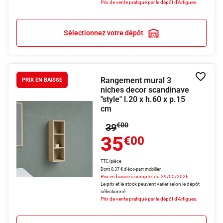
Prix de vente pratiqué par le dépôt d'Artigues.
Sélectionnez votre dépôt
Rangement mural 3
Ajouter
PRIX EN BAISSE
niches decor scandinave
"style" l.20 x h.60 x p.15
cm
Prix initial
€00
39
35
€00
TTC/pièce
Dont 0,37 € d'éco-part mobilier
Prix en baisse à compter du 29/05/2026
Le prix et le stock peuvent varier selon le dépôt
sélectionné
Prix de vente pratiqué par le dépôt d'Artigues.