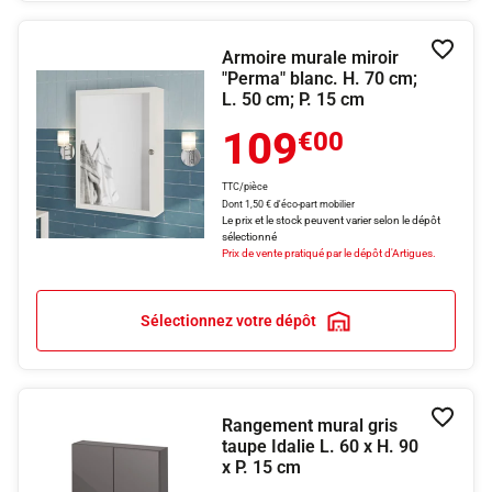
Armoire murale miroir
Ajouter
"Perma" blanc. H. 70 cm;
L. 50 cm; P. 15 cm
109
€00
TTC/pièce
Dont 1,50 € d'éco-part mobilier
Le prix et le stock peuvent varier selon le dépôt
sélectionné
Prix de vente pratiqué par le dépôt d'Artigues.
Sélectionnez votre dépôt
Rangement mural gris
Ajouter
taupe Idalie L. 60 x H. 90
x P. 15 cm