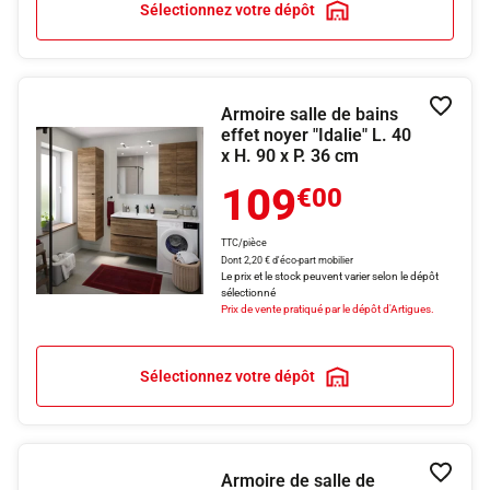
Sélectionnez votre dépôt
Armoire salle de bains
Ajouter
effet noyer "Idalie" L. 40
x H. 90 x P. 36 cm
109
€00
TTC/pièce
Dont 2,20 € d'éco-part mobilier
Le prix et le stock peuvent varier selon le dépôt
sélectionné
Prix de vente pratiqué par le dépôt d'Artigues.
Sélectionnez votre dépôt
Armoire de salle de
Ajouter