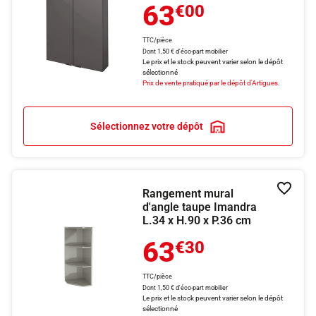
63
€00
TTC/pièce
Dont 1,50 € d'éco-part mobilier
Le prix et le stock peuvent varier selon le dépôt
sélectionné
Prix de vente pratiqué par le dépôt d'Artigues.
Sélectionnez votre dépôt
Rangement mural
Ajouter
d'angle taupe Imandra
L.34 x H.90 x P.36 cm
63
€30
TTC/pièce
Dont 1,50 € d'éco-part mobilier
Le prix et le stock peuvent varier selon le dépôt
sélectionné