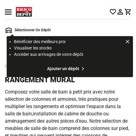
Accueil Brico Dépôt
Ouvrir le menu
Sélectionner Un Dépôt
Bénéficier des meilleurs prix
Rechercher
Visualiser les stocks
un
Accéder aux arrivages de votre dépôt
produit,
ou
Meuble et rangement de salle de bain
Ajouter un dépôt
une
page
RANGEMENT MURAL
Composez votre salle de bain à petit prix avec notre
sélection de colonnes et armoires, très pratiques pour
multiplier les rangements et optimiser l’espace dans la
salle de bain,installation de cabine de douche ou
aménagement des autres pièces d’eau. Notre sélection de
meubles de salle de bain comprend des colonnes sur pied,
et meubles qui peuvent intégrer des caissons de