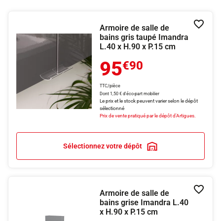
Armoire de salle de
Ajouter
bains gris taupé Imandra
L.40 x H.90 x P.15 cm
95
€90
TTC/pièce
Dont 1,50 € d'éco-part mobilier
Le prix et le stock peuvent varier selon le dépôt
sélectionné
Prix de vente pratiqué par le dépôt d'Artigues.
Sélectionnez votre dépôt
Armoire de salle de
Ajouter
bains grise Imandra L.40
x H.90 x P.15 cm