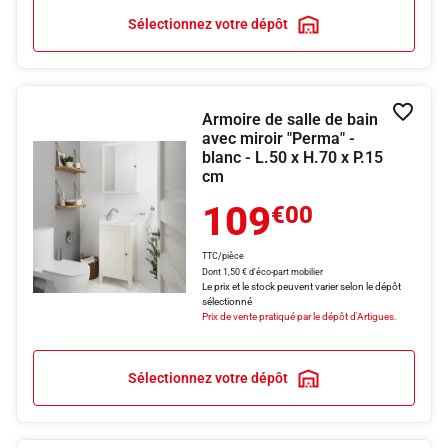
Sélectionnez votre dépôt
Armoire de salle de bain
Ajouter
avec miroir "Perma" -
blanc - L.50 x H.70 x P.15
cm
109
€00
TTC/pièce
Dont 1,50 € d'éco-part mobilier
Le prix et le stock peuvent varier selon le dépôt
sélectionné
Prix de vente pratiqué par le dépôt d'Artigues.
Sélectionnez votre dépôt