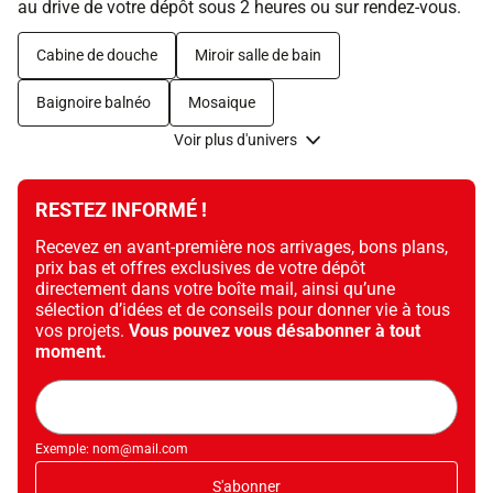
au drive de votre dépôt sous 2 heures ou sur rendez-vous.
Cabine de douche
Miroir salle de bain
Baignoire balnéo
Mosaique
Voir plus d'univers
RESTEZ INFORMÉ !
Recevez en avant-première nos arrivages, bons plans,
prix bas et offres exclusives de votre dépôt
directement dans votre boîte mail, ainsi qu’une
sélection d’idées et de conseils pour donner vie à tous
vos projets.
Vous pouvez vous désabonner à tout
moment.
Adresse
mail
Exemple: nom@mail.com
S'abonner