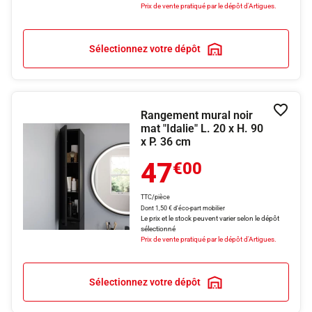
Prix de vente pratiqué par le dépôt d'Artigues.
Sélectionnez votre dépôt
Rangement mural noir
Ajouter
mat "Idalie" L. 20 x H. 90
x P. 36 cm
47
€00
TTC/pièce
Dont 1,50 € d'éco-part mobilier
Le prix et le stock peuvent varier selon le dépôt
sélectionné
Prix de vente pratiqué par le dépôt d'Artigues.
Sélectionnez votre dépôt