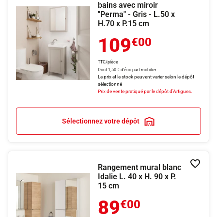
bains avec miroir
"Perma" - Gris - L.50 x
H.70 x P.15 cm
109
€00
TTC/pièce
Dont 1,50 € d'éco-part mobilier
Le prix et le stock peuvent varier selon le dépôt
sélectionné
Prix de vente pratiqué par le dépôt d'Artigues.
Sélectionnez votre dépôt
Rangement mural blanc
Ajouter
Idalie L. 40 x H. 90 x P.
15 cm
89
€00