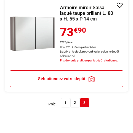
Armoire miroir Salsa
Ajouter
laqué taupe brillant L. 80
x H. 55 x P 14 cm
73
€90
TTC/pièce
Dont 2,28 € d'éco-part mobilier
Le prix et le stock peuvent varier selon le dépôt
sélectionné
Prix de vente pratiqué par le dépôt d'Artigues.
Sélectionnez votre dépôt
1
2
3
Préc.