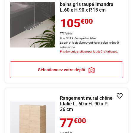
bains gris taupé Imandra
L.60 x H.90 x P.15 cm
105
€00
TTC/pièce
Dont 3,14 € d'éco-part mobilier
Le prix et le stock peuvent varier selon le dépôt
sélectionné
Prix de vente pratiqué par le dépôt d'Artigues.
Sélectionnez votre dépôt
Rangement mural chêne
Ajouter
Idalie L. 60 x H. 90 x P.
36 cm
77
€00