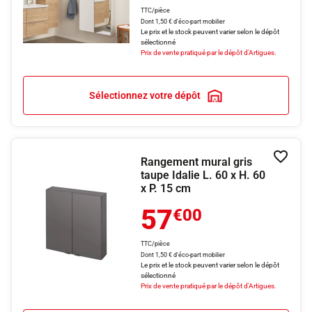
TTC/pièce
Dont 1,50 € d'éco-part mobilier
Le prix et le stock peuvent varier selon le dépôt
sélectionné
Prix de vente pratiqué par le dépôt d'Artigues.
Sélectionnez votre dépôt
Rangement mural gris
Ajouter
taupe Idalie L. 60 x H. 60
x P. 15 cm
57
€00
TTC/pièce
Dont 1,50 € d'éco-part mobilier
Le prix et le stock peuvent varier selon le dépôt
sélectionné
Prix de vente pratiqué par le dépôt d'Artigues.