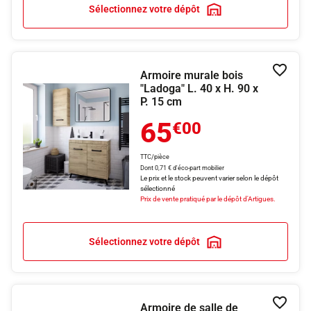
Sélectionnez votre dépôt
Armoire murale bois
Ajouter
"Ladoga" L. 40 x H. 90 x
P. 15 cm
65
€00
TTC/pièce
Dont 0,71 € d'éco-part mobilier
Le prix et le stock peuvent varier selon le dépôt
sélectionné
Prix de vente pratiqué par le dépôt d'Artigues.
Sélectionnez votre dépôt
Armoire de salle de
Ajouter