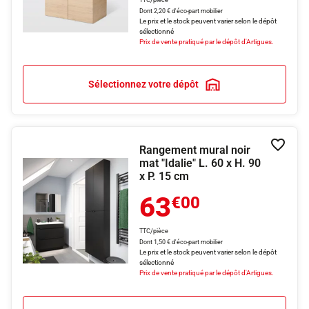
TTC/pièce
Dont 2,20 € d'éco-part mobilier
Le prix et le stock peuvent varier selon le dépôt
sélectionné
Prix de vente pratiqué par le dépôt d'Artigues.
Sélectionnez votre dépôt
Rangement mural noir
Ajouter
mat "Idalie" L. 60 x H. 90
x P. 15 cm
63
€00
TTC/pièce
Dont 1,50 € d'éco-part mobilier
Le prix et le stock peuvent varier selon le dépôt
sélectionné
Prix de vente pratiqué par le dépôt d'Artigues.