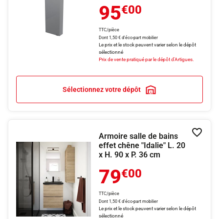
95
€00
TTC/pièce
Dont 1,50 € d'éco-part mobilier
Le prix et le stock peuvent varier selon le dépôt
sélectionné
Prix de vente pratiqué par le dépôt d'Artigues.
Sélectionnez votre dépôt
Armoire salle de bains
Ajouter
effet chêne "Idalie" L. 20
x H. 90 x P. 36 cm
79
€00
TTC/pièce
Dont 1,50 € d'éco-part mobilier
Le prix et le stock peuvent varier selon le dépôt
sélectionné