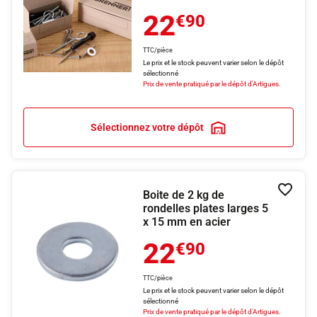
22
€90
TTC/pièce
Le prix et le stock peuvent varier selon le dépôt
sélectionné
Prix de vente pratiqué par le dépôt d'Artigues.
Sélectionnez votre dépôt
Boite de 2 kg de
Ajouter
rondelles plates larges 5
x 15 mm en acier
22
€90
TTC/pièce
Le prix et le stock peuvent varier selon le dépôt
sélectionné
Prix de vente pratiqué par le dépôt d'Artigues.