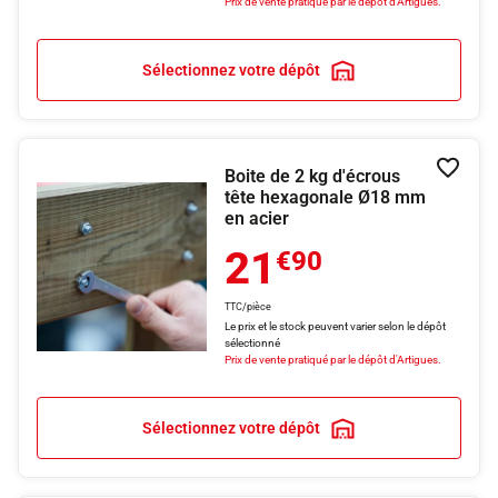
Prix de vente pratiqué par le dépôt d'Artigues.
Sélectionnez votre dépôt
Boite de 2 kg d'écrous
Ajouter
tête hexagonale Ø18 mm
en acier
21
€90
TTC/pièce
Le prix et le stock peuvent varier selon le dépôt
sélectionné
Prix de vente pratiqué par le dépôt d'Artigues.
Sélectionnez votre dépôt