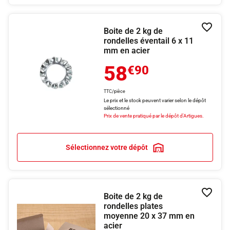
Boite de 2 kg de
Ajouter
rondelles éventail 6 x 11
mm en acier
58
€90
TTC/pièce
Le prix et le stock peuvent varier selon le dépôt
sélectionné
Prix de vente pratiqué par le dépôt d'Artigues.
Sélectionnez votre dépôt
Boite de 2 kg de
Ajouter
rondelles plates
moyenne 20 x 37 mm en
acier