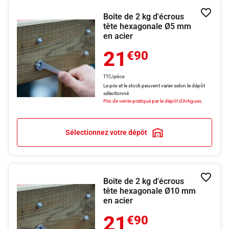
Boite de 2 kg d'écrous
Ajouter
tête hexagonale Ø5 mm
en acier
21
€90
TTC/pièce
Le prix et le stock peuvent varier selon le dépôt
sélectionné
Prix de vente pratiqué par le dépôt d'Artigues.
Sélectionnez votre dépôt
Boite de 2 kg d'écrous
Ajouter
tête hexagonale Ø10 mm
en acier
21
€90