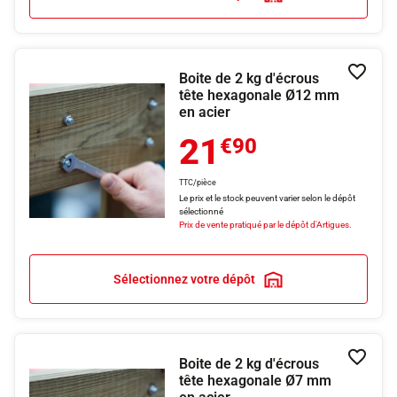
Boite de 2 kg d'écrous
Ajouter
tête hexagonale Ø12 mm
en acier
21
€90
TTC/pièce
Le prix et le stock peuvent varier selon le dépôt
sélectionné
Prix de vente pratiqué par le dépôt d'Artigues.
Sélectionnez votre dépôt
Boite de 2 kg d'écrous
Ajouter
tête hexagonale Ø7 mm