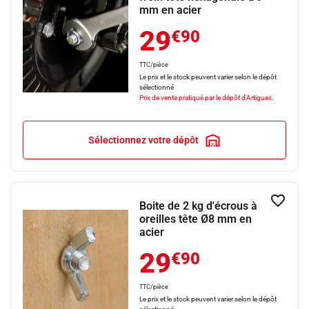
mm en acier
29
€90
TTC/pièce
Le prix et le stock peuvent varier selon le dépôt
sélectionné
Prix de vente pratiqué par le dépôt d'Artigues.
Sélectionnez votre dépôt
Boite de 2 kg d'écrous à
Ajouter
oreilles tête Ø8 mm en
acier
29
€90
TTC/pièce
Le prix et le stock peuvent varier selon le dépôt