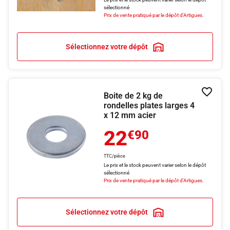
sélectionné
Prix de vente pratiqué par le dépôt d'Artigues.
Sélectionnez votre dépôt
Boite de 2 kg de
Ajouter
rondelles plates larges 4
x 12 mm acier
22
€90
TTC/pièce
Le prix et le stock peuvent varier selon le dépôt
sélectionné
Prix de vente pratiqué par le dépôt d'Artigues.
Sélectionnez votre dépôt