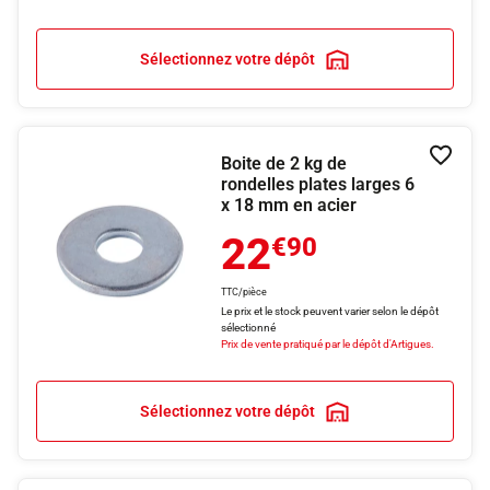
Sélectionnez votre dépôt
Boite de 2 kg de
Ajouter
rondelles plates larges 6
x 18 mm en acier
22
€90
TTC/pièce
Le prix et le stock peuvent varier selon le dépôt
sélectionné
Prix de vente pratiqué par le dépôt d'Artigues.
Sélectionnez votre dépôt