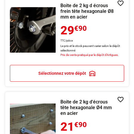
Boite de 2 kg d écrous
Ajouter
frein tête hexagonale Ø8
mm en acier
29
€90
TTC/pièce
Le prix et le stock peuvent varier selon le dépôt
sélectionné
Prix de vente pratiqué par le dépôt d'Artigues.
Sélectionnez votre dépôt
Boite de 2 kg d'écrous
Ajouter
tête hexagonale Ø4 mm
en acier
21
€90