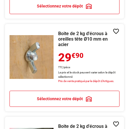
Sélectionnez votre dépôt
Boite de 2 kg d'écrous à
Ajouter
oreilles tête Ø10 mm en
acier
29
€90
TTC/pièce
Le prix et le stock peuvent varier selon le dépôt
sélectionné
Prix de vente pratiqué par le dépôt d'Artigues.
Sélectionnez votre dépôt
Boite de 2 kg d'écrous à
Ajouter