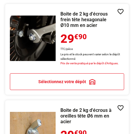
Boite de 2 kg d'écrous
Ajouter
frein tête hexagonale
Ø10 mm en acier
29
€90
TTC/pièce
Le prix et le stock peuvent varier selon le dépôt
sélectionné
Prix de vente pratiqué par le dépôt d'Artigues.
Sélectionnez votre dépôt
Boite de 2 kg d'écrous à
Ajouter
oreilles tête Ø6 mm en
acier
€90