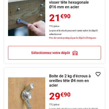
visser tête hexagonale
Ø16 mm en acier
21
€90
TTC/pièce
Le prix et le stock peuvent varier selon le dépôt
sélectionné
Prix de vente pratiqué par le dépôt d'Artigues.
Sélectionnez votre dépôt
Boite de 2 kg d'écrous à
Ajouter
oreilles tête Ø4 mm en
acier
29
€90
TTC/pièce
Le prix et le stock peuvent varier selon le dépôt