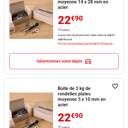
moyenne 14 x 28 mm en
acier
22
€90
TTC/pièce
Le prix et le stock peuvent varier selon le dépôt
sélectionné
Prix de vente pratiqué par le dépôt d'Artigues.
Sélectionnez votre dépôt
Boite de 2 kg de
Ajouter
rondelles plates
moyenne 5 x 10 mm en
acier
22
€90
TTC/pièce