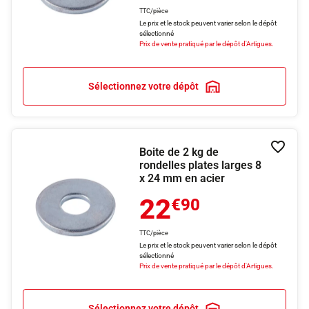
TTC/pièce
Le prix et le stock peuvent varier selon le dépôt
sélectionné
Prix de vente pratiqué par le dépôt d'Artigues.
Sélectionnez votre dépôt
Boite de 2 kg de
Ajouter
rondelles plates larges 8
x 24 mm en acier
22
€90
TTC/pièce
Le prix et le stock peuvent varier selon le dépôt
sélectionné
Prix de vente pratiqué par le dépôt d'Artigues.
Sélectionnez votre dépôt