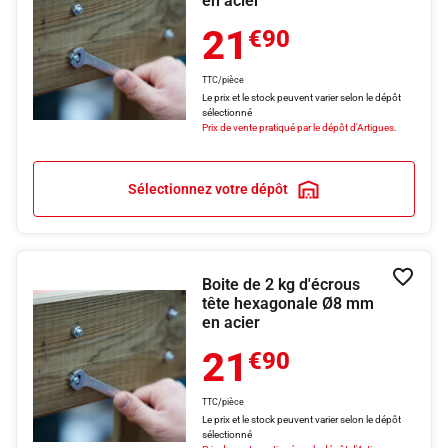
en acier
21
€90
TTC/pièce
Le prix et le stock peuvent varier selon le dépôt
sélectionné
Prix de vente pratiqué par le dépôt d'Artigues.
Sélectionnez votre dépôt
Boite de 2 kg d'écrous
Ajouter
tête hexagonale Ø8 mm
en acier
21
€90
TTC/pièce
Le prix et le stock peuvent varier selon le dépôt
sélectionné