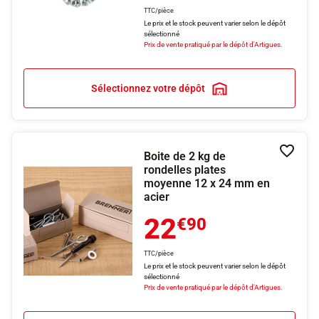
TTC/pièce
Le prix et le stock peuvent varier selon le dépôt
sélectionné
Prix de vente pratiqué par le dépôt d'Artigues.
Sélectionnez votre dépôt
Boite de 2 kg de
Ajouter
rondelles plates
moyenne 12 x 24 mm en
acier
22
€90
TTC/pièce
Le prix et le stock peuvent varier selon le dépôt
sélectionné
Prix de vente pratiqué par le dépôt d'Artigues.