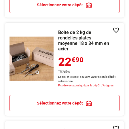
Sélectionnez votre dépôt
Boite de 2 kg de
Ajouter
rondelles plates
moyenne 18 x 34 mm en
acier
22
€90
TTC/pièce
Le prix et le stock peuvent varier selon le dépôt
sélectionné
Prix de vente pratiqué par le dépôt d'Artigues.
Sélectionnez votre dépôt