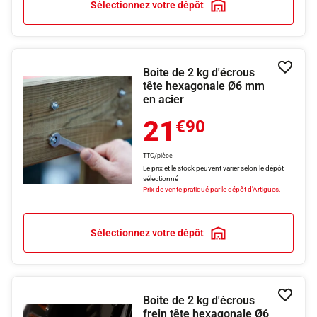
Sélectionnez votre dépôt
Boite de 2 kg d'écrous
Ajouter
tête hexagonale Ø6 mm
en acier
21
€90
TTC/pièce
Le prix et le stock peuvent varier selon le dépôt
sélectionné
Prix de vente pratiqué par le dépôt d'Artigues.
Sélectionnez votre dépôt
Boite de 2 kg d'écrous
Ajouter
frein tête hexagonale Ø6