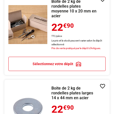
Boite de 2 kg de
Ajouter
rondelles plates
moyenne 10 x 20 mm en
acier
22
€90
TTC/pièce
Le prix et le stock peuvent varier selon le dépôt
sélectionné
Prix de vente pratiqué par le dépôt d'Artigues.
Sélectionnez votre dépôt
Boite de 2 kg de
Ajouter
rondelles plates larges
14 x 44 mm en acier
22
€90