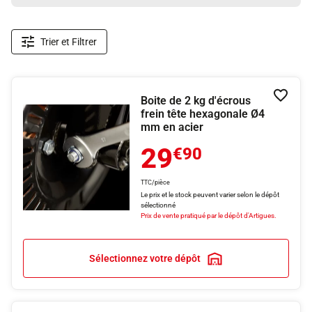
Trier et Filtrer
Boite de 2 kg d'écrous
Ajouter
frein tête hexagonale Ø4
mm en acier
29
€90
TTC/pièce
Le prix et le stock peuvent varier selon le dépôt
sélectionné
Prix de vente pratiqué par le dépôt d'Artigues.
Sélectionnez votre dépôt