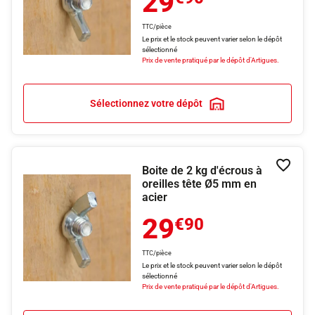
29
TTC/pièce
Le prix et le stock peuvent varier selon le dépôt
sélectionné
Prix de vente pratiqué par le dépôt d'Artigues.
Sélectionnez votre dépôt
Boite de 2 kg d'écrous à
Ajouter
oreilles tête Ø5 mm en
acier
29
€90
TTC/pièce
Le prix et le stock peuvent varier selon le dépôt
sélectionné
Prix de vente pratiqué par le dépôt d'Artigues.