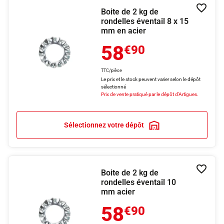
Boite de 2 kg de
Ajouter
rondelles éventail 8 x 15
mm en acier
58
€90
TTC/pièce
Le prix et le stock peuvent varier selon le dépôt
sélectionné
Prix de vente pratiqué par le dépôt d'Artigues.
Sélectionnez votre dépôt
Boite de 2 kg de
Ajouter
rondelles éventail 10
mm acier
58
€90