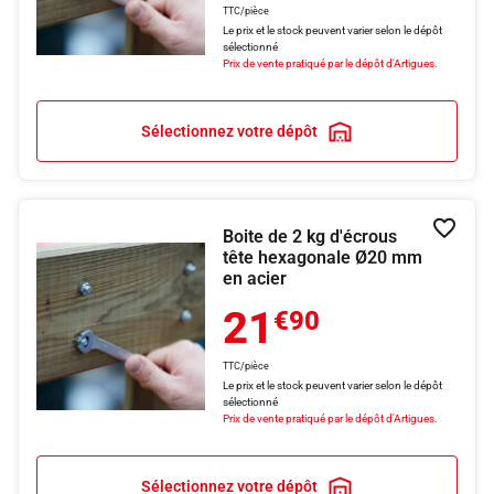
TTC/pièce
Le prix et le stock peuvent varier selon le dépôt
sélectionné
Prix de vente pratiqué par le dépôt d'Artigues.
Sélectionnez votre dépôt
Boite de 2 kg d'écrous
Ajouter
tête hexagonale Ø20 mm
en acier
21
€90
TTC/pièce
Le prix et le stock peuvent varier selon le dépôt
sélectionné
Prix de vente pratiqué par le dépôt d'Artigues.
Sélectionnez votre dépôt