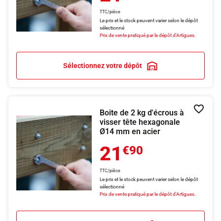
TTC/pièce
Le prix et le stock peuvent varier selon le dépôt
sélectionné
Prix de vente pratiqué par le dépôt d'Artigues.
Sélectionnez votre dépôt
Boite de 2 kg d'écrous à
Ajouter
visser tête hexagonale
Ø14 mm en acier
21
€90
TTC/pièce
Le prix et le stock peuvent varier selon le dépôt
sélectionné
Prix de vente pratiqué par le dépôt d'Artigues.