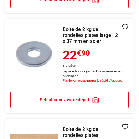
Boite de 2 kg de
Ajouter
rondelles plates large 12
x 37 mm en acier
22
€90
TTC/pièce
Le prix et le stock peuvent varier selon le dépôt
sélectionné
Prix de vente pratiqué par le dépôt d'Artigues.
Sélectionnez votre dépôt
Boite de 2 kg de
Ajouter
rondelles plates