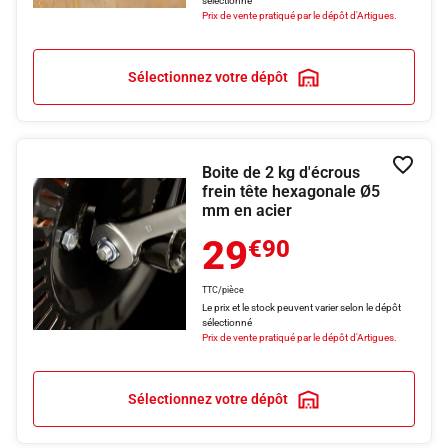
sélectionné
Prix de vente pratiqué par le dépôt d'Artigues.
Sélectionnez votre dépôt
Boite de 2 kg d'écrous
Ajouter
frein tête hexagonale Ø5
mm en acier
29
€90
TTC/pièce
Le prix et le stock peuvent varier selon le dépôt
sélectionné
Prix de vente pratiqué par le dépôt d'Artigues.
Sélectionnez votre dépôt