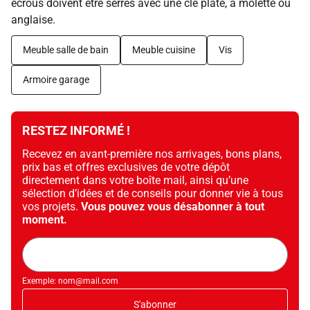
écrous doivent être serrés avec une clé plate, à molette ou
anglaise.
Meuble salle de bain
Meuble cuisine
Vis
Armoire garage
RESTEZ INFORMÉ !
Recevez en avant-première nos arrivages, bons plans,
prix bas et offres exclusives de votre dépôt
directement dans votre boîte mail, ainsi qu’une
sélection d’idées et de conseils pour donner vie à tous
vos projets.
Vous pouvez vous désabonner à tout
moment.
Adresse
mail
Exemple: nom@mail.com
S'abonner