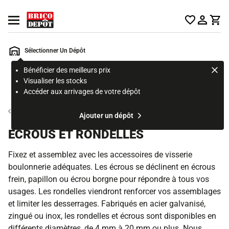
Accueil Brico Dépôt
Ouvrir le menu
Sélectionner Un Dépôt
Bénéficier des meilleurs prix
Rechercher
Visualiser les stocks
un
Accéder aux arrivages de votre dépôt
produit,
ou
Clouterie, visserie et boulonnerie
Ajouter un dépôt
une
page
ECROUS ET RONDELLES
Fixez et assemblez avec les accessoires de visserie
boulonnerie adéquates. Les écrous se déclinent en écrous
frein, papillon ou écrou borgne pour répondre à tous vos
usages. Les rondelles viendront renforcer vos assemblages
et limiter les desserrages. Fabriqués en acier galvanisé,
zingué ou inox, les rondelles et écrous sont disponibles en
différents diamètres, de 4 mm à 20 mm ou plus. Nous