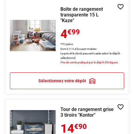
Boîte de rangement
Ajouter
transparente 15 L
"Kaze"
4
€99
TTC/pièce
Dont 0,11 € d'éco-part mobilier
Le prix et le stock peuvent varier selon le dépôt
sélectionné
Prix de vente pratiqué par le dépôt d'Artigues.
Sélectionnez votre dépôt
Tour de rangement grise
Ajouter
3 tiroirs "Kontor"
14
€90