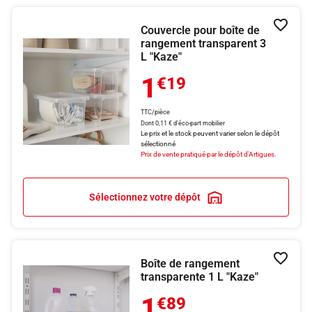
Couvercle pour boîte de
Ajouter
rangement transparent 3
L "Kaze"
1
€19
TTC/pièce
Dont 0,11 € d'éco-part mobilier
Le prix et le stock peuvent varier selon le dépôt
sélectionné
Prix de vente pratiqué par le dépôt d'Artigues.
Sélectionnez votre dépôt
Boîte de rangement
Ajouter
transparente 1 L "Kaze"
1
€89