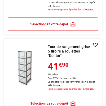
Le prix et le stock peuvent varier selon le dépôt
sélectionné
Prix de vente pratiqué par le dépôt d'Artigues.
Sélectionnez votre dépôt
Tour de rangement grise
Ajouter
5 tiroirs à roulettes
"Kontor"
41
€90
TTC/pièce
Dont 0,72 € d'éco-part mobilier
Le prix et le stock peuvent varier selon le dépôt
sélectionné
Prix de vente pratiqué par le dépôt d'Artigues.
Sélectionnez votre dépôt