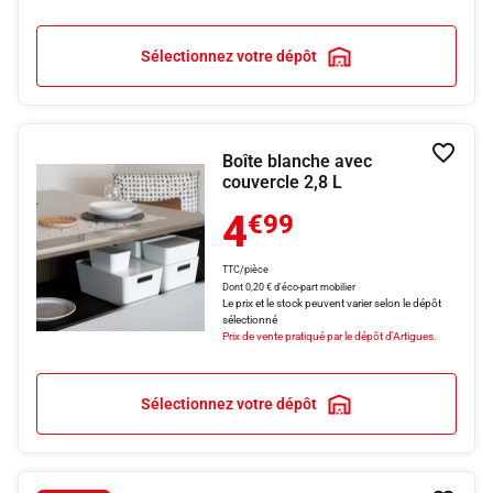
Sélectionnez votre dépôt
Boîte blanche avec
Ajouter
couvercle 2,8 L
4
€99
TTC/pièce
Dont 0,20 € d'éco-part mobilier
Le prix et le stock peuvent varier selon le dépôt
sélectionné
Prix de vente pratiqué par le dépôt d'Artigues.
Sélectionnez votre dépôt