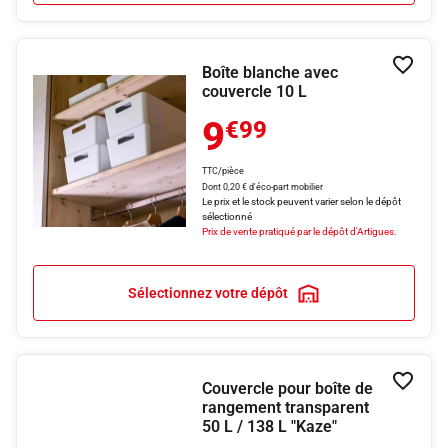
Boîte blanche avec
Ajouter
couvercle 10 L
9
€99
TTC/pièce
Dont 0,20 € d'éco-part mobilier
Le prix et le stock peuvent varier selon le dépôt
sélectionné
Prix de vente pratiqué par le dépôt d'Artigues.
Sélectionnez votre dépôt
Couvercle pour boîte de
Ajouter
rangement transparent
50 L / 138 L "Kaze"