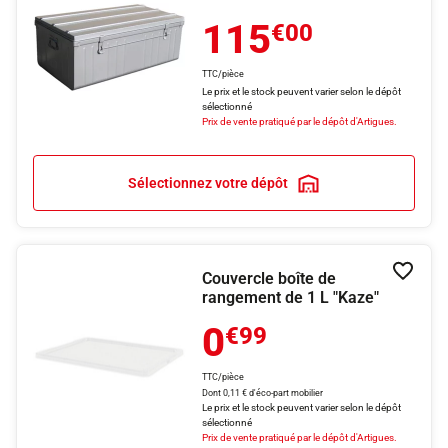
115
€00
TTC/pièce
Le prix et le stock peuvent varier selon le dépôt
sélectionné
Prix de vente pratiqué par le dépôt d'Artigues.
Sélectionnez votre dépôt
Couvercle boîte de
Ajouter
rangement de 1 L "Kaze"
0
€99
TTC/pièce
Dont 0,11 € d'éco-part mobilier
Le prix et le stock peuvent varier selon le dépôt
sélectionné
Prix de vente pratiqué par le dépôt d'Artigues.