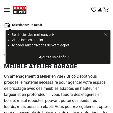
Accueil Brico Dépôt
Ouvrir le menu
Sélectionner Un Dépôt
Bénéficier des meilleurs prix
Rechercher
Visualiser les stocks
un
Accéder aux arrivages de votre dépôt
produit,
ou
Matériel d’atelier, de chantier et de protection
Ajouter un dépôt
une
page
MEUBLE ATELIER GARAGE
Un aménagement d’atelier en vue ? Brico Dépôt vous
propose le matériel nécessaire pour agencer votre espace
de bricolage avec des meubles adaptés en hauteur, en
largeur et en profondeur. Il vous faudra des étagères en
bois et métal robustes, pouvant porter des poids très
lourds, mais aussi un établi. Vous pourrez également opter
pour un ensemble de tréteaux et de plateaux. Pratiques, les