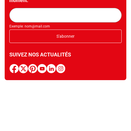
moment.
Adresse
mail
Exemple: nom@mail.com
S'abonner
SUIVEZ NOS ACTUALITÉS
facebook
x
pinterest
youtube
linkedin
instagram