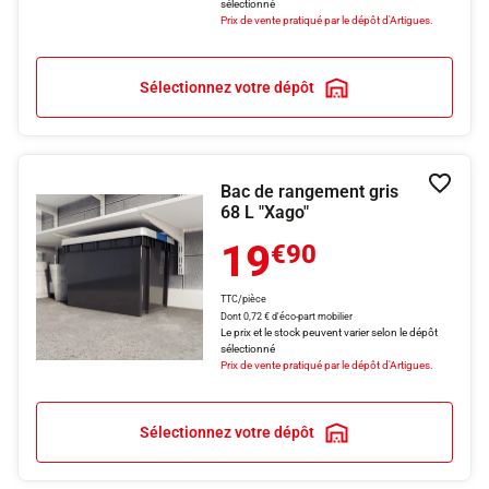
sélectionné
Prix de vente pratiqué par le dépôt d'Artigues.
Sélectionnez votre dépôt
Bac de rangement gris
Ajouter
68 L "Xago"
19
€90
TTC/pièce
Dont 0,72 € d'éco-part mobilier
Le prix et le stock peuvent varier selon le dépôt
sélectionné
Prix de vente pratiqué par le dépôt d'Artigues.
Sélectionnez votre dépôt