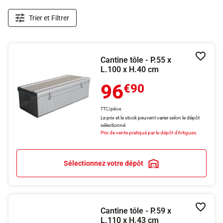
Trier et Filtrer
Cantine tôle - P.55 x
Ajouter
L.100 x H.40 cm
96
€90
TTC/pièce
Le prix et le stock peuvent varier selon le dépôt
sélectionné
Prix de vente pratiqué par le dépôt d'Artigues.
Sélectionnez votre dépôt
Cantine tôle - P.59 x
Ajouter
L.110 x H.43 cm