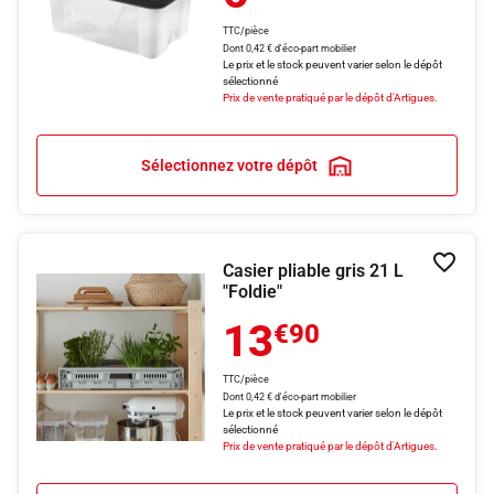
TTC/pièce
Dont 0,42 € d'éco-part mobilier
Le prix et le stock peuvent varier selon le dépôt
sélectionné
Prix de vente pratiqué par le dépôt d'Artigues.
Sélectionnez votre dépôt
Casier pliable gris 21 L
Ajouter
"Foldie"
13
€90
TTC/pièce
Dont 0,42 € d'éco-part mobilier
Le prix et le stock peuvent varier selon le dépôt
sélectionné
Prix de vente pratiqué par le dépôt d'Artigues.