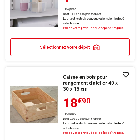
TTC/pièce
Dont 0,11 € d'éco-part mobilier
Le prix et le stock peuvent varier selon le dépôt
sélectionné
Prix de vente pratiqué par le dépôt d'Artigues.
Sélectionnez votre dépôt
Caisse en bois pour
Ajouter
rangement d'atelier 40 x
30 x 15 cm
18
€90
TTC/pièce
Dont 0,20 € d'éco-part mobilier
Le prix et le stock peuvent varier selon le dépôt
sélectionné
Prix de vente pratiqué par le dépôt d'Artigues.