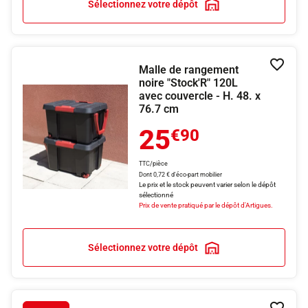
Sélectionnez votre dépôt
Malle de rangement
Ajouter
noire "Stock'R" 120L
avec couvercle - H. 48. x
76.7 cm
25
€90
TTC/pièce
Dont 0,72 € d'éco-part mobilier
Le prix et le stock peuvent varier selon le dépôt
sélectionné
Prix de vente pratiqué par le dépôt d'Artigues.
Sélectionnez votre dépôt