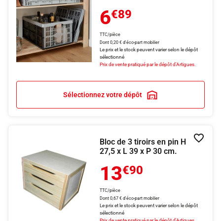
6
€89
TTC/pièce
Dont 0,20 € d'éco-part mobilier
Le prix et le stock peuvent varier selon le dépôt
sélectionné
Prix de vente pratiqué par le dépôt d'Artigues.
Sélectionnez votre dépôt
Bloc de 3 tiroirs en pin H
Ajouter
27,5 x L 39 x P 30 cm.
13
€90
TTC/pièce
Dont 0,67 € d'éco-part mobilier
Le prix et le stock peuvent varier selon le dépôt
sélectionné
Prix de vente pratiqué par le dépôt d'Artigues.