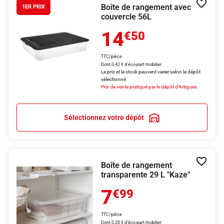
Boîte de rangement avec
Ajouter
1ER PRIX
couvercle 56L
14
€50
TTC/pièce
Dont 0,42 € d'éco-part mobilier
Le prix et le stock peuvent varier selon le dépôt
sélectionné
Prix de vente pratiqué par le dépôt d'Artigues.
Sélectionnez votre dépôt
Boîte de rangement
Ajouter
transparente 29 L "Kaze"
7
€99
TTC/pièce
Dont 0,20 € d'éco-part mobilier