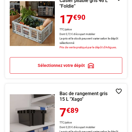
Casier pliable gris 46 L
Ajouter
"Foldie"
17
€90
TTC/pièce
Dont 0,72 € d'éco-part mobilier
Le prix et le stock peuvent varier selon le dépôt
sélectionné
Prix de vente pratiqué par le dépôt d'Artigues.
Sélectionnez votre dépôt
Bac de rangement gris
Ajouter
15 L "Xago"
7
€89
TTC/pièce
Dont 0,20 € d'éco-part mobilier
Le prix et le stock peuvent varier selon le dépôt