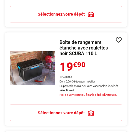
Sélectionnez votre dépôt
Boîte de rangement
Ajouter
étanche avec roulettes
noir SCUBA 110 L
19
€90
TTC/pièce
Dont 0,66 € d'éco-part mobilier
Le prix et le stock peuvent varier selon le dépôt
sélectionné
Prix de vente pratiqué par le dépôt d'Artigues.
Sélectionnez votre dépôt