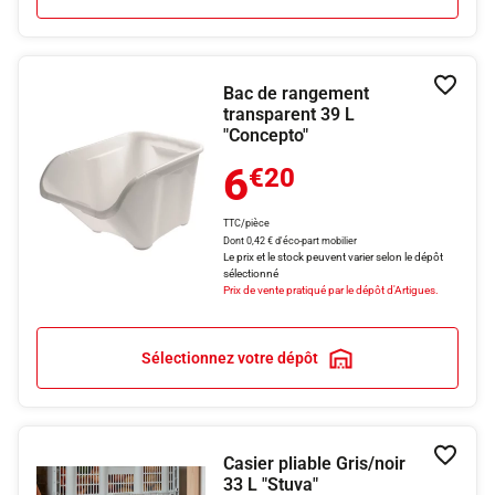
Bac de rangement
Ajouter
transparent 39 L
"Concepto"
6
€20
TTC/pièce
Dont 0,42 € d'éco-part mobilier
Le prix et le stock peuvent varier selon le dépôt
sélectionné
Prix de vente pratiqué par le dépôt d'Artigues.
Sélectionnez votre dépôt
Casier pliable Gris/noir
Ajouter
33 L "Stuva"