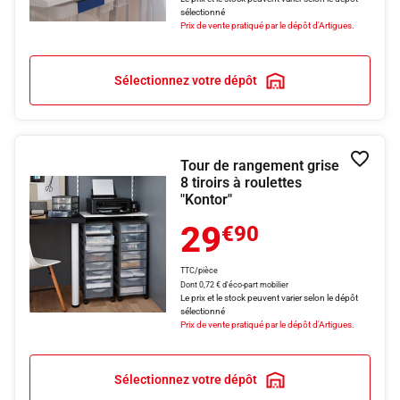
sélectionné
Prix de vente pratiqué par le dépôt d'Artigues.
Sélectionnez votre dépôt
Tour de rangement grise
Ajouter
8 tiroirs à roulettes
"Kontor"
29
€90
TTC/pièce
Dont 0,72 € d'éco-part mobilier
Le prix et le stock peuvent varier selon le dépôt
sélectionné
Prix de vente pratiqué par le dépôt d'Artigues.
Sélectionnez votre dépôt