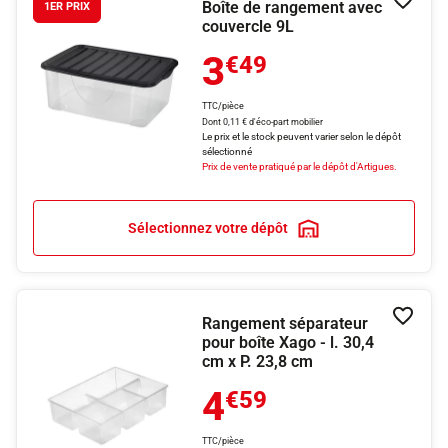
Boîte de rangement avec
Ajouter
1ER PRIX
couvercle 9L
3
€49
TTC/pièce
Dont 0,11 € d'éco-part mobilier
Le prix et le stock peuvent varier selon le dépôt
sélectionné
Prix de vente pratiqué par le dépôt d'Artigues.
Sélectionnez votre dépôt
Rangement séparateur
Ajouter
pour boîte Xago - l. 30,4
cm x P. 23,8 cm
4
€59
TTC/pièce