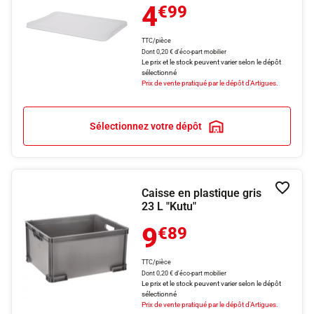
4
€99
TTC/pièce
Dont 0,20 € d'éco-part mobilier
Le prix et le stock peuvent varier selon le dépôt
sélectionné
Prix de vente pratiqué par le dépôt d'Artigues.
Sélectionnez votre dépôt
Caisse en plastique gris
Ajouter
23 L "Kutu"
9
€89
TTC/pièce
Dont 0,20 € d'éco-part mobilier
Le prix et le stock peuvent varier selon le dépôt
sélectionné
Prix de vente pratiqué par le dépôt d'Artigues.