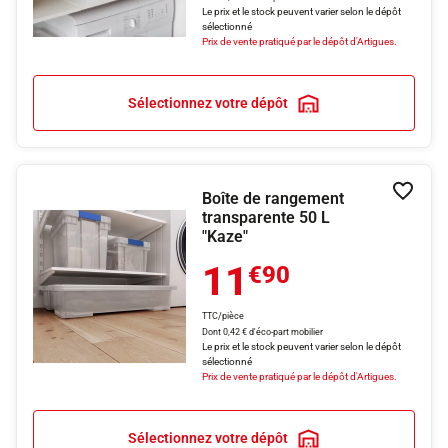
Le prix et le stock peuvent varier selon le dépôt
sélectionné
Prix de vente pratiqué par le dépôt d'Artigues.
Sélectionnez votre dépôt
Boîte de rangement
Ajouter
transparente 50 L
"Kaze"
11
€90
TTC/pièce
Dont 0,42 € d'éco-part mobilier
Le prix et le stock peuvent varier selon le dépôt
sélectionné
Prix de vente pratiqué par le dépôt d'Artigues.
Sélectionnez votre dépôt