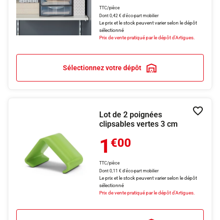
TTC/pièce
Dont 0,42 € d'éco-part mobilier
Le prix et le stock peuvent varier selon le dépôt
sélectionné
Prix de vente pratiqué par le dépôt d'Artigues.
Sélectionnez votre dépôt
Lot de 2 poignées
Ajouter
clipsables vertes 3 cm
1
€00
TTC/pièce
Dont 0,11 € d'éco-part mobilier
Le prix et le stock peuvent varier selon le dépôt
sélectionné
Prix de vente pratiqué par le dépôt d'Artigues.