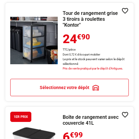
Tour de rangement grise
Ajouter
3 tiroirs à roulettes
"Kontor"
24
€90
TTC/pièce
Dont 0,72 € d'éco-part mobilier
Le prix et le stock peuvent varier selon le dépôt
sélectionné
Prix de vente pratiqué par le dépôt d'Artigues.
Sélectionnez votre dépôt
Boîte de rangement avec
Ajouter
1ER PRIX
couvercle 41L
6
€99