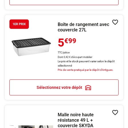
Boîte de rangement avec
Ajouter
1ER PRIX
couvercle 27L
5
€99
TTC/pièce
Dont 0,42 € d'éco-part mobilier
Le prix et le stock peuvent varier selon le dépôt
sélectionné
Prix de vente pratiqué par le dépôt d'Artigues.
Sélectionnez votre dépôt
Malle noire haute
Ajouter
résistance 49 L +
couvercle SKYDA