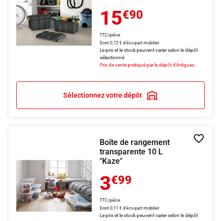
15
€90
TTC/pièce
Dont 0,72 € d'éco-part mobilier
Le prix et le stock peuvent varier selon le dépôt
sélectionné
Prix de vente pratiqué par le dépôt d'Artigues.
Sélectionnez votre dépôt
Boîte de rangement
Ajouter
transparente 10 L
"Kaze"
3
€99
TTC/pièce
Dont 0,11 € d'éco-part mobilier
Le prix et le stock peuvent varier selon le dépôt