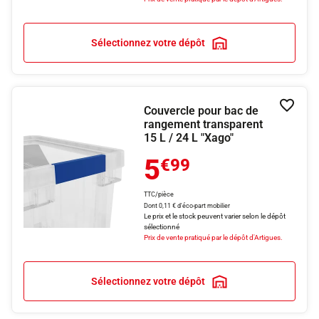
Sélectionnez votre dépôt
Couvercle pour bac de
Ajouter
rangement transparent
15 L / 24 L "Xago"
5
€99
TTC/pièce
Dont 0,11 € d'éco-part mobilier
Le prix et le stock peuvent varier selon le dépôt
sélectionné
Prix de vente pratiqué par le dépôt d'Artigues.
Sélectionnez votre dépôt