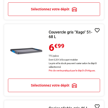
Sélectionnez votre dépôt
Couvercle gris "Xago" 51-
Ajouter
68 L
6
€99
TTC/pièce
Dont 0,20 € d'éco-part mobilier
Le prix et le stock peuvent varier selon le dépôt
sélectionné
Prix de vente pratiqué par le dépôt d'Artigues.
Sélectionnez votre dépôt